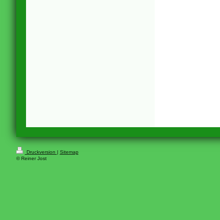
Druckversion
|
Sitemap
© Reiner Jost