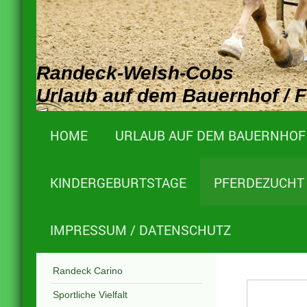
Randeck-Welsh-Cobs
Urlaub auf dem Bauernhof / 
HOME
URLAUB AUF DEM BAUERNHOF
KINDERGEBURTSTAGE
PFERDEZUCHT 
IMPRESSUM / DATENSCHUTZ
Randeck Carino
Sportliche Vielfalt