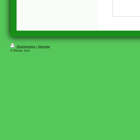
Druckversion
|
Sitemap
© Reiner Jost